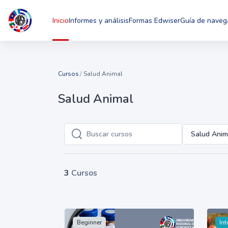
Saltar al contenido principal
Inicio
Informes y análisis
Formas Edwiser
Guía de naveg
Cursos
Salud Animal
Salud Animal
Salud Anim
Buscar cursos
Buscar cursos
3
Cursos
Beginner
Int