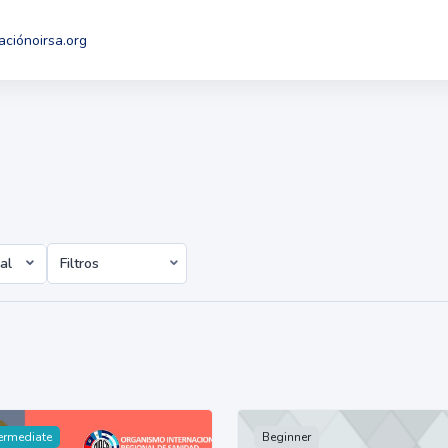
ación
oirsa.org
al
Filtros
ermediate
Beginner