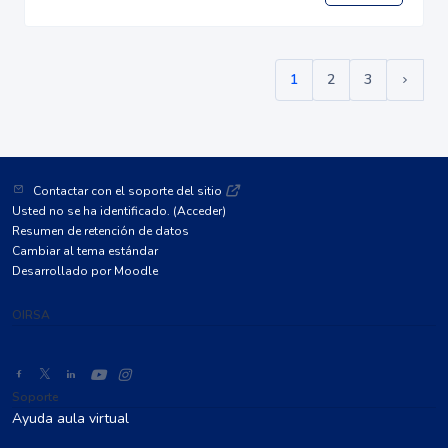
1
2
3
(current)
Siguie
Contactar con el soporte del sitio
Usted no se ha identificado. (
Acceder
)
Resumen de retención de datos
Cambiar al tema estándar
Desarrollado por
Moodle
OIRSA
Soporte
Ayuda aula virtual