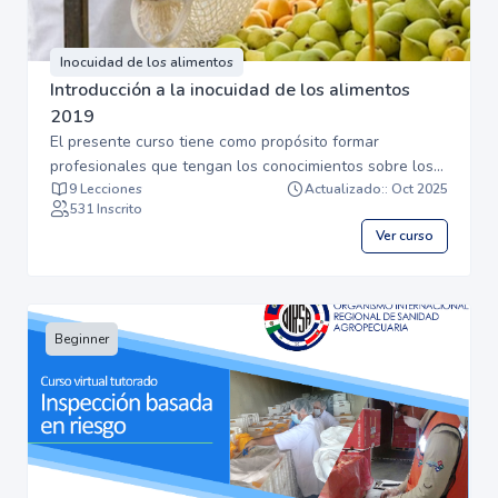
Inocuidad de los alimentos
Introducción a la inocuidad de los alimentos
2019
El presente curso tiene como propósito formar
profesionales que tengan los conocimientos sobre los
conceptos básicos y uniformizados, relacionados con la
9 Lecciones
Actualizado:: Oct 2025
531 Inscrito
inocuidad de los alimentos, de manera que se les
Ver curso
facilite la comprensión e integración de los conceptos y
principios de la inocuidad de productos de origen
animal y vegetal a lo largo de cadena agroalimentaria:
desde la producción primaria al consumidor. Image
Designed by Freepik
Beginner