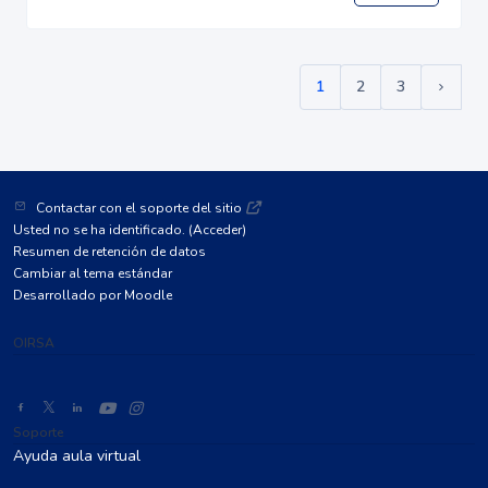
1
2
3
(current)
Siguie
Contactar con el soporte del sitio
Usted no se ha identificado. (
Acceder
)
Resumen de retención de datos
Cambiar al tema estándar
Desarrollado por
Moodle
OIRSA
Soporte
Ayuda aula virtual