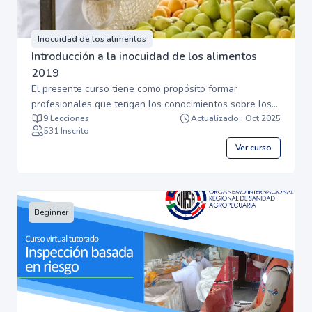
Inocuidad de los alimentos
Introducción a la inocuidad de los alimentos
2019
El presente curso tiene como propósito formar
profesionales que tengan los conocimientos sobre los
conceptos básicos y uniformizados, relacionados con la
9 Lecciones
Actualizado:: Oct 2025
531 Inscrito
inocuidad de los alimentos, de manera que se les
Ver curso
facilite la comprensión e integración de los conceptos y
principios de la inocuidad de productos de origen
animal y vegetal a lo largo de cadena agroalimentaria:
desde la producción primaria al consumidor. Image
Designed by Freepik
Beginner