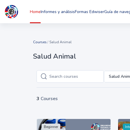
Skip to main content
Home
Informes y análisis
Formas Edwiser
Guía de nave
Courses
Salud Animal
Salud Animal
Salud Anim
Search courses
Search courses
3
Courses
Beginner
Int