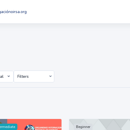
gación
oirsa.org
al
Filters
ermediate
Beginner