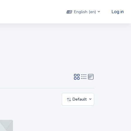
Log in
English ‎(en)‎
Default